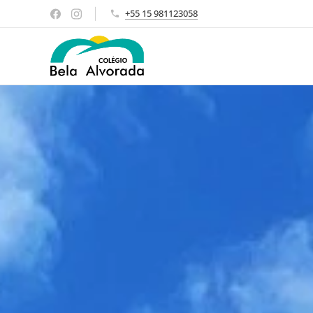
+55 15 981123058