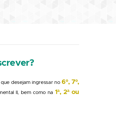
screver?
6º, 7º,
es que desejam ingressar no
1ª, 2ª ou
mental II, bem como na