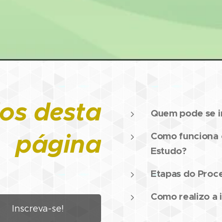
os desta
Quem pode se i
página
Como funciona o
Estudo?
Etapas do Proce
Como realizo a 
Inscreva-se!